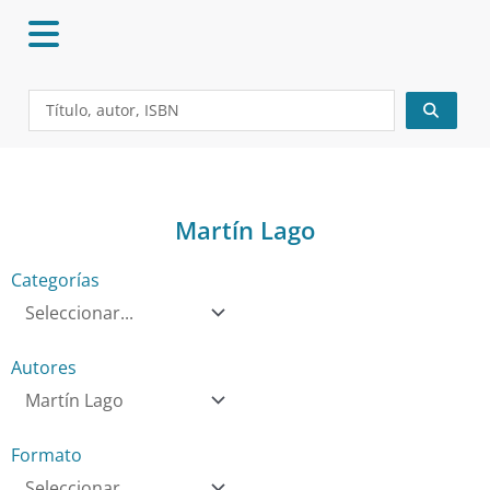
Ir
al
contenido
Search
...
Martín Lago
Categorías
Autores
Formato