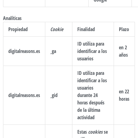
Analíticas
Propiedad
Cookie
Finalidad
Plazo
ID utiliza para
en 2
digitalreasons.es
_ga
identificar a los
años
usuarios
ID utiliza para
identificar a los
usuarios
en 22
digitalreasons.es
_gid
durante 24
horas
horas después
de la última
actividad
Estas
cookies
se