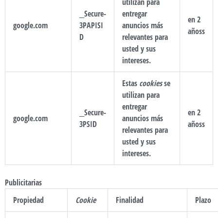
utilizan para
__Secure-
entregar
en 2
google.com
3PAPISI
anuncios más
añoss
D
relevantes para
usted y sus
intereses.
Estas
cookies
se
utilizan para
entregar
__Secure-
en 2
google.com
anuncios más
3PSID
añoss
relevantes para
usted y sus
intereses.
Publicitarias
Propiedad
Cookie
Finalidad
Plazo