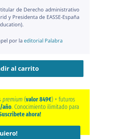
titular de Derecho administrativo
adrid y Presidenta de EASSE-España
ducation).
apel por la
editorial Palabra
dir al carrito
s
premium
(
valor 849€
) + futuros
/año
. Conocimiento ilimitado para
Suscríbete ahora!
uiero!