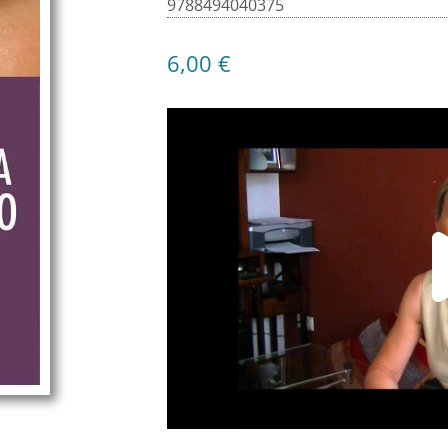
9788494040375
6,00
€