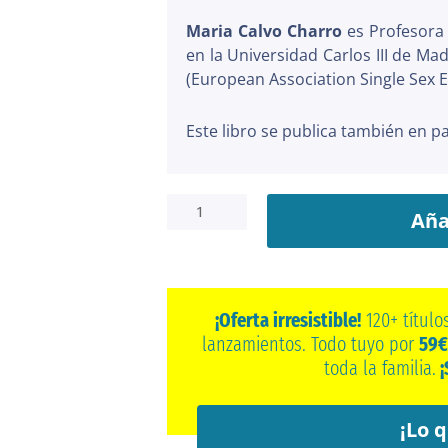
Maria Calvo Charro
es Profesora 
en la Universidad Carlos III de M
(European Association Single Sex E
Este libro se publica también en p
Alteridad
Sexual.
Aña
Razones
frente
a
la
¡Oferta irresistible!
120+ título
ideología
lanzamientos. Todo tuyo por
59€
de
toda la familia.
¡
género
cantidad
¡Lo q