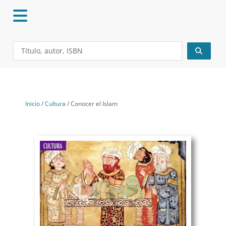
Ir
al
contenido
Search
...
Inicio
/
Cultura
/ Conocer el Islam