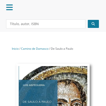
Ir
al
contenido
Search
...
Inicio
/
Camino de Damasco
/ De Saulo a Paulo