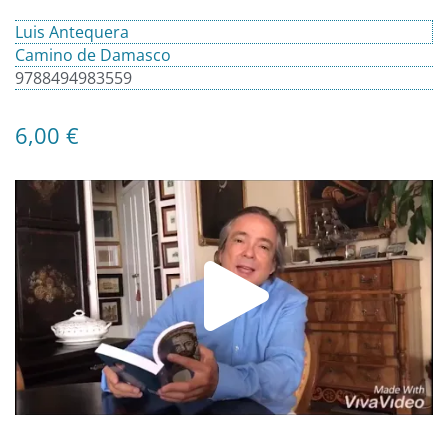
Luis Antequera
Camino de Damasco
9788494983559
6,00
€
Play
Video