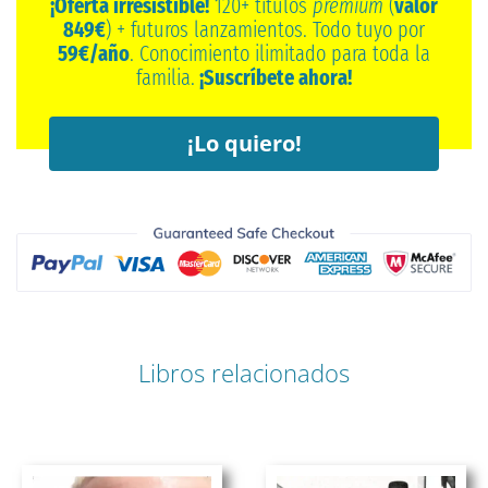
¡Oferta irresistible!
120+ títulos
premium
(
valor
849€
) + futuros lanzamientos. Todo tuyo por
59€/año
. Conocimiento ilimitado para toda la
familia.
¡Suscríbete ahora!
¡Lo quiero!
Libros relacionados