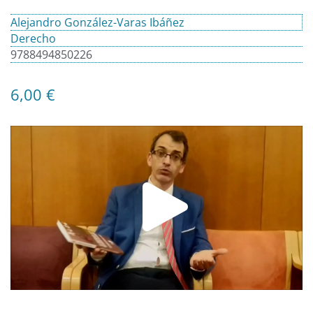
Alejandro González-Varas Ibáñez
Derecho
9788494850226
6,00
€
Play
Video