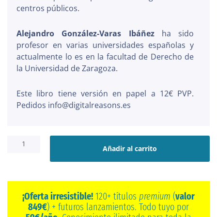
centros públicos.
Alejandro González-Varas Ibáñez
ha sido
profesor en varias universidades españolas y
actualmente lo es en la facultad de Derecho de
la Universidad de Zaragoza.
Este libro tiene versión en papel a 12€ PVP.
Pedidos info@digitalreasons.es
La
enseñanza
Añadir al carrito
de
la
religión
en
Europa
¡Oferta irresistible!
120+ títulos
premium
(
valor
cantidad
849€
) + futuros lanzamientos. Todo tuyo por