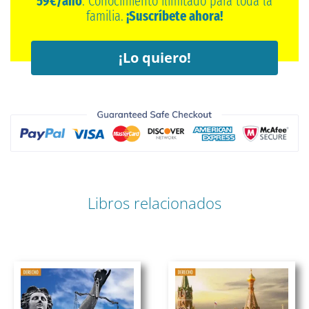
59€/año
. Conocimiento ilimitado para toda la
familia.
¡Suscríbete ahora!
¡Lo quiero!
Libros relacionados