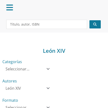
Ir
al
contenido
Search
...
León XIV
Categorías
Autores
Formato