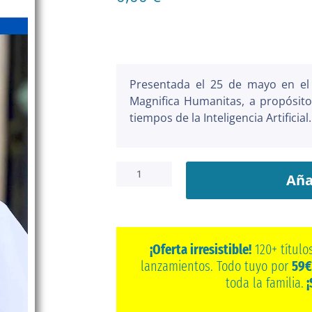
Presentada el 25 de mayo en el 
Magnifica Humanitas, a propósito
tiempos de la Inteligencia Artificial.
Magnifica
Humanitas
Aña
cantidad
¡Oferta irresistible!
120+ título
lanzamientos. Todo tuyo por
59€
toda la familia.
¡