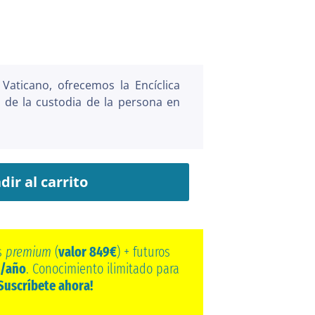
Vaticano, ofrecemos la Encíclica
 de la custodia de la persona en
dir al carrito
s
premium
(
valor 849€
) + futuros
/año
. Conocimiento ilimitado para
Suscríbete ahora!